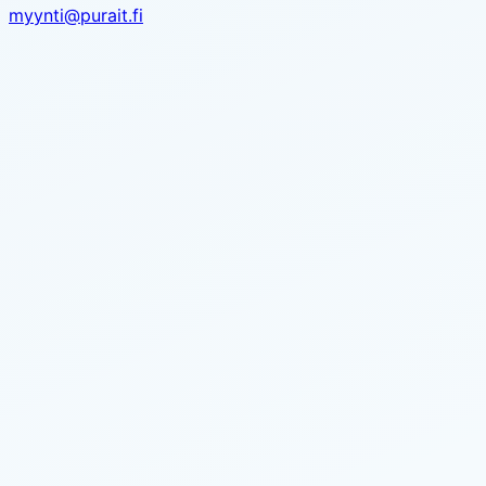
myynti@purait.fi