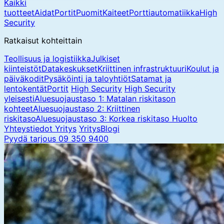
Kaikki
tuotteet
Aidat
Portit
Puomit
Kaiteet
Porttiautomatiikka
High
Security
Ratkaisut kohteittain
Teollisuus ja logistiikka
Julkiset
kiinteistöt
Datakeskukset
Kriittinen infrastruktuuri
Koulut ja
päiväkodit
Pysäköinti ja taloyhtiöt
Satamat ja
lentokentät
Portit
High Security
High Security
yleisesti
Aluesuojaustaso 1: Matalan riskitason
kohteet
Aluesuojaustaso 2: Kriittinen
riskitaso
Aluesuojaustaso 3: Korkea riskitaso
Huolto
Yhteystiedot
Yritys
Yritys
Blogi
Pyydä tarjous
09 350 9400