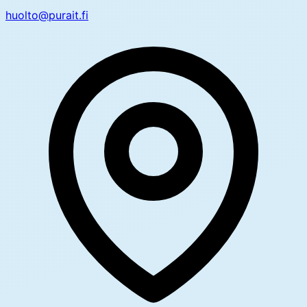
huolto@purait.fi