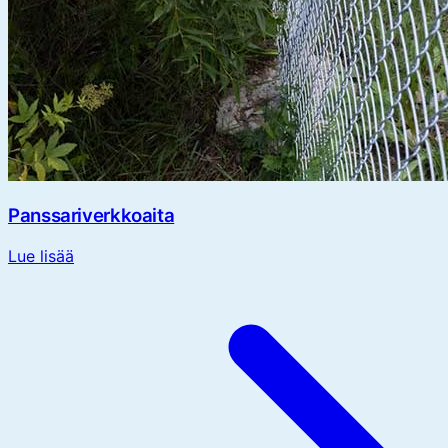
Panssariverkkoaita
Lue lisää