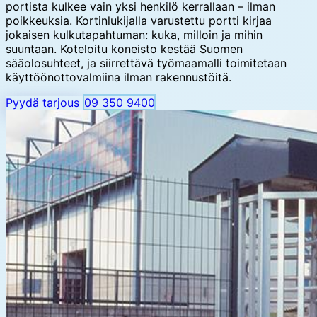
portista kulkee vain yksi henkilö kerrallaan – ilman
poikkeuksia. Kortinlukijalla varustettu portti kirjaa
jokaisen kulkutapahtuman: kuka, milloin ja mihin
suuntaan. Koteloitu koneisto kestää Suomen
sääolosuhteet, ja siirrettävä työmaamalli toimitetaan
käyttöönottovalmiina ilman rakennustöitä.
Pyydä tarjous
09 350 9400