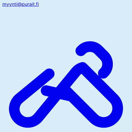
myynti@purait.fi