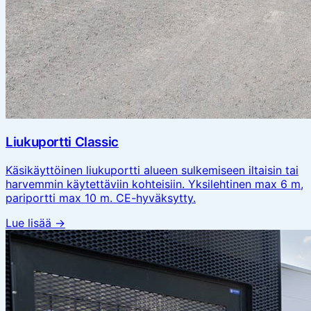
Liukuportti Classic
Käsikäyttöinen liukuportti alueen sulkemiseen iltaisin tai
harvemmin käytettäviin kohteisiin. Yksilehtinen max 6 m,
pariportti max 10 m. CE-hyväksytty.
Lue lisää →