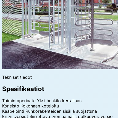
Tekniset tiedot
Spesifikaatiot
Toimintaperiaate
Yksi henkilö kerrallaan
Koneisto
Kokonaan koteloitu
Kaapelointi
Runkorakenteiden sisällä suojattuna
Erityisversiot
Siirrettävä työmaamalli, polkupyöräversio