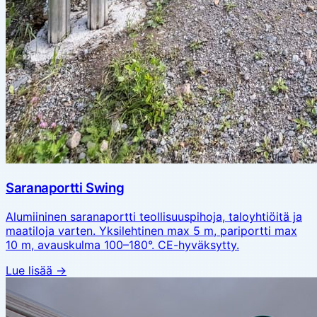
Saranaportti Swing
Alumiininen saranaportti teollisuuspihoja, taloyhtiöitä ja
maatiloja varten. Yksilehtinen max 5 m, pariportti max
10 m, avauskulma 100–180°. CE-hyväksytty.
Lue lisää →