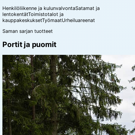
Henkilöliikenne ja kulunvalvonta
Satamat ja
lentokentät
Toimistotalot ja
kauppakeskukset
Työmaat
Urheiluareenat
Saman sarjan tuotteet
Portit ja puomit