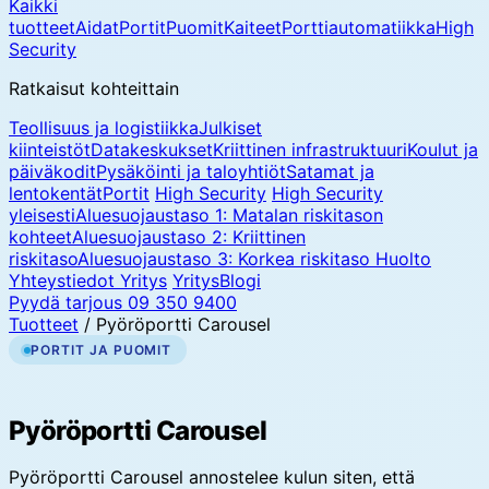
Kaikki
tuotteet
Aidat
Portit
Puomit
Kaiteet
Porttiautomatiikka
High
Security
Ratkaisut kohteittain
Teollisuus ja logistiikka
Julkiset
kiinteistöt
Datakeskukset
Kriittinen infrastruktuuri
Koulut ja
päiväkodit
Pysäköinti ja taloyhtiöt
Satamat ja
lentokentät
Portit
High Security
High Security
yleisesti
Aluesuojaustaso 1: Matalan riskitason
kohteet
Aluesuojaustaso 2: Kriittinen
riskitaso
Aluesuojaustaso 3: Korkea riskitaso
Huolto
Yhteystiedot
Yritys
Yritys
Blogi
Pyydä tarjous
09 350 9400
Tuotteet
/
Pyöröportti Carousel
PORTIT JA PUOMIT
Pyöröportti Carousel
Pyöröportti Carousel annostelee kulun siten, että