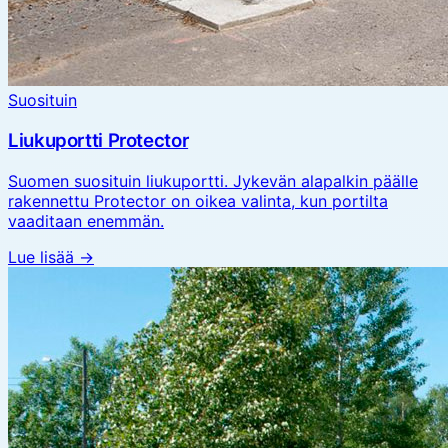
Suosituin
Liukuportti Protector
Suomen suosituin liukuportti. Jykevän alapalkin päälle
rakennettu Protector on oikea valinta, kun portilta
vaaditaan enemmän.
Lue lisää →