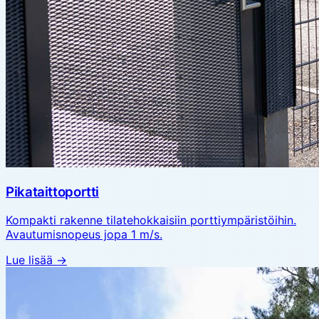
Pikataittoportti
Kompakti rakenne tilatehokkaisiin porttiympäristöihin.
Avautumisnopeus jopa 1 m/s.
Lue lisää →