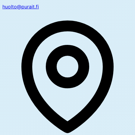
huolto@purait.fi