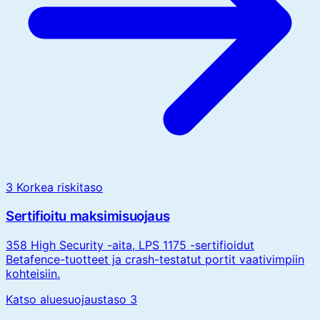
3
Korkea riskitaso
Sertifioitu maksimisuojaus
358 High Security -aita, LPS 1175 -sertifioidut
Betafence-tuotteet ja crash-testatut portit vaativimpiin
kohteisiin.
Katso aluesuojaustaso 3