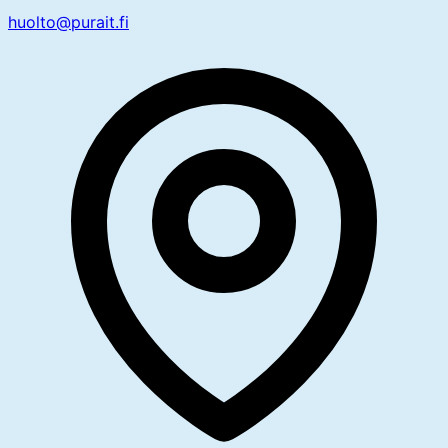
huolto@purait.fi