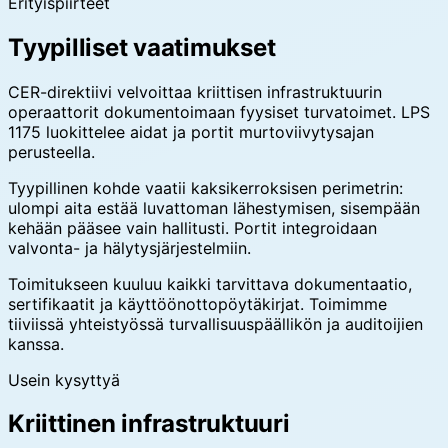
Erityispiirteet
Tyypilliset vaatimukset
CER-direktiivi velvoittaa kriittisen infrastruktuurin
operaattorit dokumentoimaan fyysiset turvatoimet. LPS
1175 luokittelee aidat ja portit murtoviivytysajan
perusteella.
Tyypillinen kohde vaatii kaksikerroksisen perimetrin:
ulompi aita estää luvattoman lähestymisen, sisempään
kehään pääsee vain hallitusti. Portit integroidaan
valvonta- ja hälytysjärjestelmiin.
Toimitukseen kuuluu kaikki tarvittava dokumentaatio,
sertifikaatit ja käyttöönottopöytäkirjat. Toimimme
tiiviissä yhteistyössä turvallisuuspäällikön ja auditoijien
kanssa.
Usein kysyttyä
Kriittinen infrastruktuuri