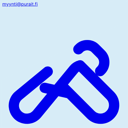
myynti@purait.fi