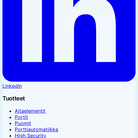
LinkedIn
Tuotteet
Aitaelementit
Portit
Puomit
Porttiautomatiikka
High Security