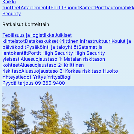
Kaikki
tuotteet
Aitaelementit
Portit
Puomit
Kaiteet
Porttiautomatiik
Security
Ratkaisut kohteittain
Teollisuus ja logistiikka
Julkiset
kiinteistöt
Datakeskukset
Kriittinen infrastruktuuri
Koulut ja
päiväkodit
Pysäköinti ja taloyhtiöt
Satamat ja
lentokentät
Portit
High Security
High Security
yleisesti
Aluesuojaustaso 1: Matalan riskitason
kohteet
Aluesuojaustaso 2: Kriittinen
riskitaso
Aluesuojaustaso 3: Korkea riskitaso
Huolto
Yhteystiedot
Yritys
Yritys
Blogi
Pyydä tarjous
09 350 9400